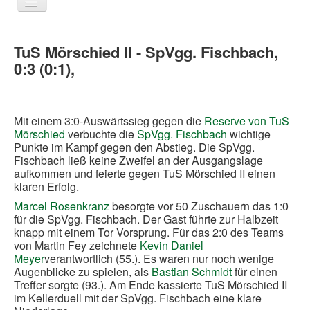
Navigation
an/aus
Home
TuS Mörschied II - SpVgg. Fischbach,
Über uns
0:3 (0:1),
News
Laufen
Mit einem 3:0-Auswärtssieg gegen die
Reserve von TuS
Links
Mörschied
verbuchte die
SpVgg. Fischbach
wichtige
Punkte im Kampf gegen den Abstieg. Die SpVgg.
Bildergalerie
Fischbach ließ keine Zweifel an der Ausgangslage
aufkommen und feierte gegen TuS Mörschied II einen
Benutzer
klaren Erfolg.
Kontakt
Marcel Rosenkranz
besorgte vor 50 Zuschauern das 1:0
für die SpVgg. Fischbach. Der Gast führte zur Halbzeit
Impressum
knapp mit einem Tor Vorsprung. Für das 2:0 des Teams
von Martin Fey zeichnete
Kevin Daniel
Downloadcenter
Meyer
verantwortlich (55.). Es waren nur noch wenige
Augenblicke zu spielen, als
Bastian Schmidt
für einen
Aktuelle Seite:
Startseite
Über uns
Fußball
Treffer sorgte (93.). Am Ende kassierte TuS Mörschied II
TuS Mörschied II - SpVgg. Fischbach, 0:3 (0:1),
im Kellerduell mit der SpVgg. Fischbach eine klare