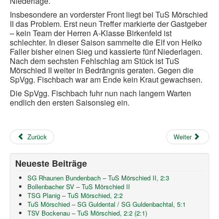
Niederlage.
Insbesondere an vorderster Front liegt bei TuS Mörschied
II das Problem. Erst neun Treffer markierte der Gastgeber
– kein Team der Herren A-Klasse Birkenfeld ist
schlechter. In dieser Saison sammelte die Elf von Heiko
Faller bisher einen Sieg und kassierte fünf Niederlagen.
Nach dem sechsten Fehlschlag am Stück ist TuS
Mörschied II weiter in Bedrängnis geraten. Gegen die
SpVgg. Fischbach war am Ende kein Kraut gewachsen.
Die SpVgg. Fischbach fuhr nun nach langem Warten
endlich den ersten Saisonsieg ein.
Zurück
Weiter
Neueste Beiträge
SG Rhaunen Bundenbach – TuS Mörschied II, 2:3
Bollenbacher SV – TuS Mörschied II
TSG Planig – TuS Mörschied, 2:2
TuS Mörschied – SG Guldental / SG Guldenbachtal, 5:1
TSV Bockenau – TuS Mörschied, 2:2 (2:1)