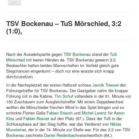
Navigation
an/aus
Home
TSV Bockenau – TuS Mörschied, 3:2
Über uns
(1:0),
News
Laufen
Nach der Auswärtspartie gegen
TSV Bockenau
stand der
TuS
Links
Mörschied
mit leeren Händen da. TSV Bockenau gewann 3:2.
Beobachter hatten beiden Mannschaften im Vorfeld gleich gute
Bildergalerie
Siegchancen eingeräumt – doch nur eine wusste sich knapp
durchzusetzen.
Benutzer
In der Nachspielzeit der ersten Halbzeit schoss
Jannik Tressel
den
Kontakt
Führungstreffer für TSV Bockenau. Der Gastgeber nahm die knappe
Führung mit in die Kabine.
Tim Schuf
vollendete in der 61. Minute vor
Impressum
150 Zuschauern zum Ausgleichstreffer. Mit einem Doppelwechsel
wollten die Mörschieder frischen Wind in das Spiel bringen und so
Downloadcenter
schickte Florian Galle
Fabian Stauch
und
Michel Lorenz
für
Aaron
Klos
und
Fabian Rosner
auf den Platz (67.). Dass der TuS in der
Schlussphase auf den Sieg hoffte, war das Verdienst von
Niklas
Aktuelle Seite:
Startseite
Über uns
Fußball
Munsteiner
, der in der 74. Minute zur Stelle war. Für das 2:2 von TSV
TSV Bockenau – TuS Mörschied, 3:2 (1:0),
Bockenau zeichnete
Daniel Reidenbach
verantwortlich (84.).