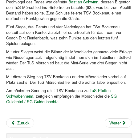
Pechvogel des Tages war definitiv
Bastian Schwinn
, dessen Eigentor
den TuS Mörschied ins Hintertreffen brachte (92.), was bis zum Abpfiff
Bestand haben sollte. Zum Schluss feierte TSV Bockenau einen
dreifachen Punktgewinn gegen die Gäste.
Fünf Siege, drei Remis und vier Niederlagen hat TSV Bockenau
derzeit auf dem Konto. Zuletzt lief es erfreulich für das Team von
Coach Dirk Reidenbach, was zehn Punkte aus den letzten fünf
Spielen belegen.
Mit vier Siegen weist die Bilanz der Mörschieder genauso viele Erfolge
wie Niederlagen auf. Folgerichtig findet man sich im Tabellenmittelfeld
wieder. Der TuS Mörschied baut die Mini-Serie von drei Siegen nicht
aus.
Mit diesem Sieg zog TSV Bockenau an den Mörschieder vorbei auf
Platz sechs. Der TuS Mörschied fiel auf die achte Tabellenposition.
Am nächsten Sonntag reist TSV Bockenau zu
TuS Pfaffen-
Schwabenheim
, zeitgleich empfangen die Mörschieder die
SG
Guldental / SG Guldenbachtal
.
Zurück
Weiter