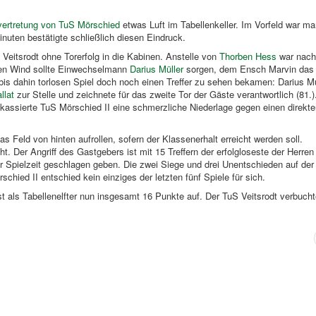
vertretung von TuS Mörschied
etwas Luft im Tabellenkeller. Im Vorfeld war man
inuten bestätigte schließlich diesen Eindruck.
Veitsrodt ohne Torerfolg in die Kabinen. Anstelle von
Thorben Hess
war nach
chen Wind sollte Einwechselmann
Darius Müller
sorgen, dem Ensch Marvin das 
bis dahin torlosen Spiel doch noch einen Treffer zu sehen bekamen: Darius Mü
llat
zur Stelle und zeichnete für das zweite Tor der Gäste verantwortlich (81.)
kassierte TuS Mörschied II eine schmerzliche Niederlage gegen einen direkt
Feld von hinten aufrollen, sofern der Klassenerhalt erreicht werden soll.
ht. Der Angriff des Gastgebers ist mit 15 Treffern der erfolgloseste der Herre
r Spielzeit geschlagen geben. Die zwei Siege und drei Unentschieden auf der
hied II entschied kein einziges der letzten fünf Spiele für sich.
ist als Tabellenelfter nun insgesamt 16 Punkte auf. Der TuS Veitsrodt verbuch