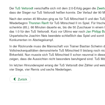
Der
TuS Veitsrodt
verschaffte sich mit dem 2:0-Erfolg gegen die
Zweit
dass der Sieger nur TuS Veitsrodt heißen konnte. Der Verlauf der 90 M
Nach den ersten 45 Minuten ging es für TuS Mörschied II und den TuS 
Wiederbeginn
Thorsten Ranft
für TuS Mörschied II im Spiel. Für fris
schenkte (65.). 66 Minuten dauerte es, bis die 50 Zuschauer in einem 
das 1:0 für den TuS Veitsrodt. Kurz vor Ultimo war noch
Jan Philipp Ba
Unparteiische Joachim Neis beendete schließlich das Spiel und somit 
Konkurrenten im Abstiegskampf.
In der Rückrunde muss die Mannschaft von Trainer Bastian Schwinn das 
Vollstreckerqualitäten demonstrierte TuS Mörschied II bislang noch nic
Birkenfeld. Nun musste sich TuS Mörschied II schon neunmal in diese
zeigen, dass die Aussichten nicht besonders beruhigend sind. TuS Mörsc
Im letzten Hinrundenspiel errang der TuS Veitsrodt drei Zähler und we
vier Siege, vier Remis und sechs Niederlagen.
Zurück