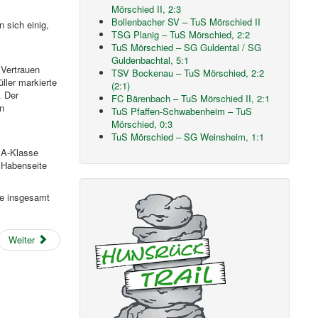
Mörschied II, 2:3
Bollenbacher SV – TuS Mörschied II
 sich einig,
TSG Planig – TuS Mörschied, 2:2
TuS Mörschied – SG Guldental / SG
Guldenbachtal, 5:1
Vertrauen
TSV Bockenau – TuS Mörschied, 2:2
ller markierte
(2:1)
. Der
FC Bärenbach – TuS Mörschied II, 2:1
en
TuS Pfaffen-Schwabenheim – TuS
Mörschied, 0:3
TuS Mörschied – SG Weinsheim, 1:1
n A-Klasse
 Habenseite
te insgesamt
Weiter