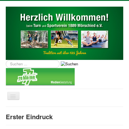
Suchen
...
Navigation
an/aus
Home
Erster Eindruck
Über uns