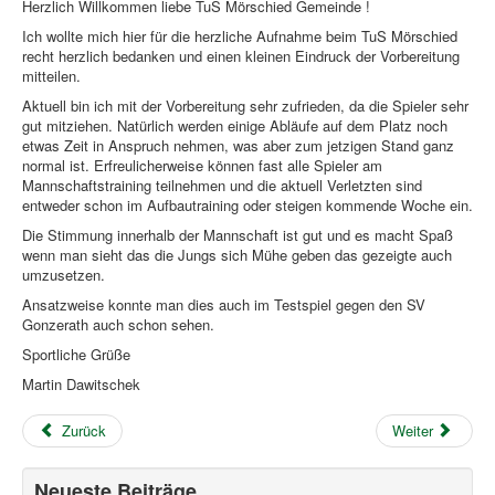
News
Herzlich Willkommen liebe TuS Mörschied Gemeinde !
Ich wollte mich hier für die herzliche Aufnahme beim TuS Mörschied
Laufen
recht herzlich bedanken und einen kleinen Eindruck der Vorbereitung
mitteilen.
Links
Aktuell bin ich mit der Vorbereitung sehr zufrieden, da die Spieler sehr
Bildergalerie
gut mitziehen. Natürlich werden einige Abläufe auf dem Platz noch
etwas Zeit in Anspruch nehmen, was aber zum jetzigen Stand ganz
Benutzer
normal ist. Erfreulicherweise können fast alle Spieler am
Mannschaftstraining teilnehmen und die aktuell Verletzten sind
Kontakt
entweder schon im Aufbautraining oder steigen kommende Woche ein.
Impressum
Die Stimmung innerhalb der Mannschaft ist gut und es macht Spaß
wenn man sieht das die Jungs sich Mühe geben das gezeigte auch
Downloadcenter
umzusetzen.
Ansatzweise konnte man dies auch im Testspiel gegen den SV
Aktuelle Seite:
Startseite
Über uns
Fußball
Gonzerath auch schon sehen.
Mörschied nutzt seine Chancen nicht
Sportliche Grüße
Martin Dawitschek
Zurück
Weiter
Neueste Beiträge